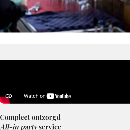
Compleet ontzorgd
All-in party
service