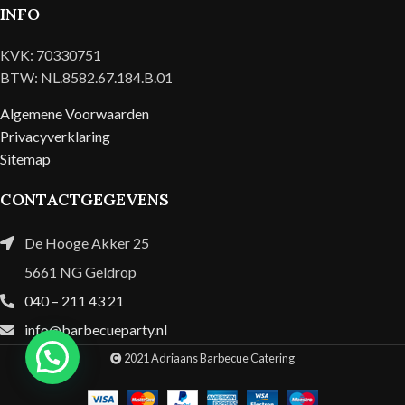
INFO
KVK: 70330751
BTW: NL.8582.67.184.B.01
Algemene Voorwaarden
Privacyverklaring
Sitemap
CONTACTGEGEVENS
De Hooge Akker 25
5661 NG Geldrop
040 – 211 43 21
info@barbecueparty.nl
2021 Adriaans Barbecue Catering