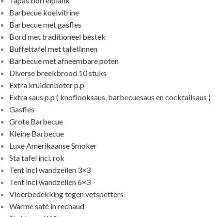
Tapas borrelplank
Barbecue koelvitrine
Barbecue met gasfles
Bord met traditioneel bestek
Buffettafel met tafellinnen
Barbecue met afneembare poten
Diverse breekbrood 10 stuks
Extra kruidenboter p.p
Extra saus p.p ( knoflooksaus, barbecuesaus en cocktailsaus )
Gasfles
Grote Barbecue
Kleine Barbecue
Luxe Amerikaanse Smoker
Sta tafel incl. rok
Tent incl wandzeilen 3×3
Tent incl wandzeilen 6×3
Vloerbedekking tegen vetspetters
Warme saté in rechaud