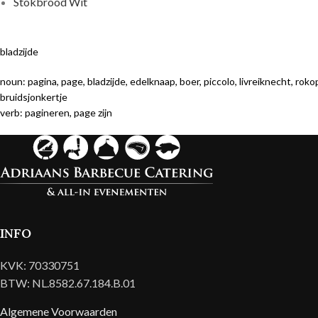
Stokbrood Wit
bladzijde
noun: pagina, page, bladzijde, edelknaap, boer, piccolo, livreiknecht, rok
bruidsjonkertje
verb: pagineren, page zijn
INFO
KVK: 70330751
BTW: NL.8582.67.184.B.01
Algemene Voorwaarden