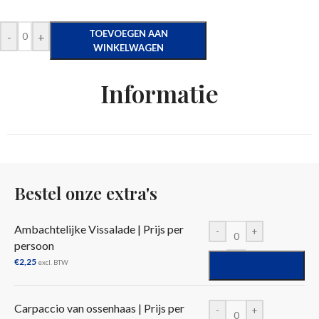
TOEVOEGEN AAN
-
+
WINKELWAGEN
Informatie
Bestel onze extra's
Ambachtelijke Vissalade | Prijs per
-
+
persoon
€
2,25
excl. BTW
Carpaccio van ossenhaas | Prijs per
-
+