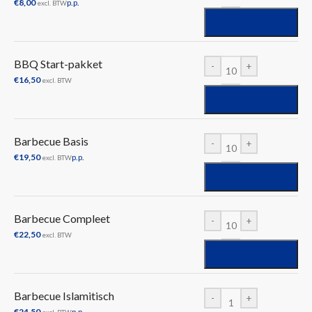
€
8,00
p.p.
excl. BTW
BBQ Start-pakket
-
+
€
16,50
excl. BTW
Barbecue Basis
-
+
€
19,50
p.p.
excl. BTW
Barbecue Compleet
-
+
€
22,50
excl. BTW
Barbecue Islamitisch
-
+
€
24,50
p.p.