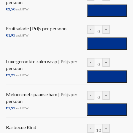
persoon
€
2,50
excl. BTW
Fruitsalade | Prijs per persoon
-
+
€
1,95
excl. BTW
Luxe gerookte zalm wrap | Prijs per
-
+
persoon
€
2,25
excl. BTW
Meloen met spaanse ham | Prijs per
-
+
persoon
€
1,95
excl. BTW
Barbecue Kind
-
+