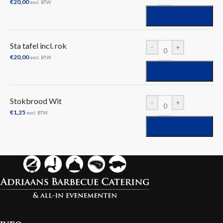
€
20,00
excl. BTW
Sta tafel incl. rok
-
+
€
20,00
excl. BTW
Stokbrood Wit
-
+
€
1,25
excl. BTW