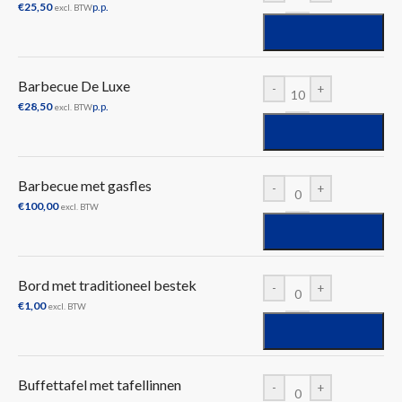
€
25,50
p.p.
excl. BTW
Barbecue De Luxe
-
+
€
28,50
p.p.
excl. BTW
Barbecue met gasfles
-
+
€
100,00
excl. BTW
Bord met traditioneel bestek
-
+
€
1,00
excl. BTW
Buffettafel met tafellinnen
-
+