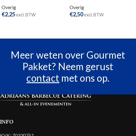
Overig
Overig
€
2,25
€
2,50
excl. BTW
excl. BTW
TOEVOEGEN AAN
TOEVOEGEN AAN
WINKELWAGEN
WINKELWAGEN
Meer weten over Gourmet
Pakket? Neem gerust
contact
met ons op.
INFO
KVK: 70330751