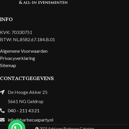
INFO
KVK: 70330751
BTW: NL.8582.67.184.B.01
Algemene Voorwaarden
Privacyverklaring
Sitemap
CONTACTGEGEVENS
De Hooge Akker 25
5661 NG Geldrop
040 – 211 43 21
info@barbecueparty.nl
2021 Adriaans Barbecue Catering