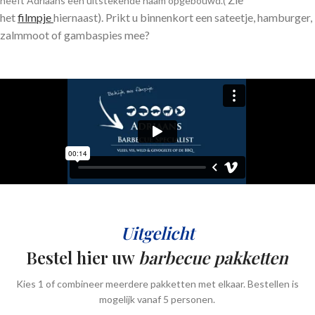
heeft Adriaans een uitstekende naam opgebouwd.(
het
filmpje
hiernaast).
Prikt u binnenkort een sateetje, hamburger,
zalmmoot of gambaspies mee?
Uitgelicht
Bestel hier uw
barbecue pakketten
Kies 1 of combineer meerdere pakketten met elkaar. Bestellen is
mogelijk vanaf 5 personen.