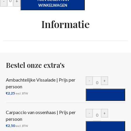
-
+
WINKELWAGEN
Informatie
Bestel onze extra's
Ambachtelijke Vissalade | Prijs per
-
+
persoon
€
2,25
excl. BTW
Carpaccio van ossenhaas | Prijs per
-
+
persoon
€
2,50
excl. BTW