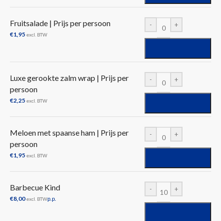
Fruitsalade | Prijs per persoon
-
+
€
1,95
excl. BTW
Luxe gerookte zalm wrap | Prijs per
-
+
persoon
€
2,25
excl. BTW
Meloen met spaanse ham | Prijs per
-
+
persoon
€
1,95
excl. BTW
Barbecue Kind
-
+
€
8,00
p.p.
excl. BTW